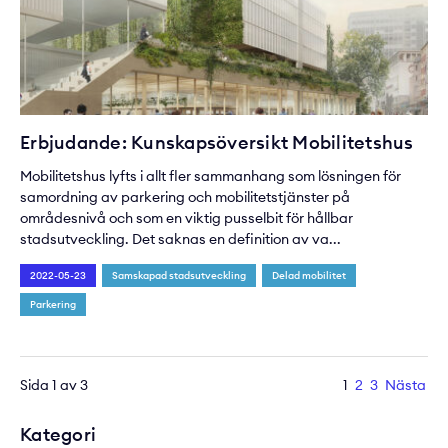
Erbjudande: Kunskapsöversikt Mobilitetshus
Mobilitetshus lyfts i allt fler sammanhang som lösningen för
samordning av parkering och mobilitetstjänster på
områdesnivå och som en viktig pusselbit för hållbar
stadsutveckling. Det saknas en definition av va...
2022-05-23
Samskapad stadsutveckling
Delad mobilitet
Parkering
Sida 1 av 3
1
2
3
Nästa
Kategori