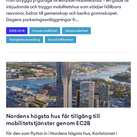
Från otrygga p-garage till levande mobilitetshus – en guide till
inbjudande och trygga mobilitetshus som stödjer hållbara
resvanor, bidrar till gemenskap och berika grannskapet.
Dagens parkeringsanläggningar fr...
2025-01-14
Human mobilitet
Delad mobilitet
Fastighetsutveckling
Social hållbarhet
Nordens högsta hus får tillgång till
mobilitetstjänster genom EC2B
För den som flyttar in i Nordens högsta hus, Karlatornet i