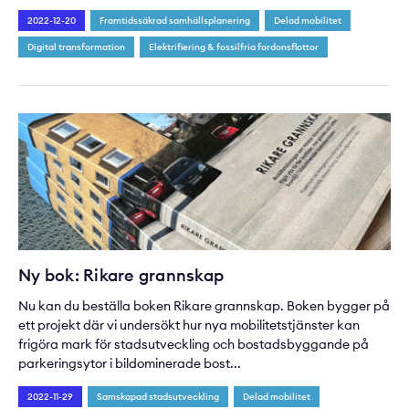
2022-12-20
Framtidssäkrad samhällsplanering
Delad mobilitet
Digital transformation
Elektrifiering & fossilfria fordonsflottor
Ny bok: Rikare grannskap
Nu kan du beställa boken Rikare grannskap. Boken bygger på
ett projekt där vi undersökt hur nya mobilitetstjänster kan
frigöra mark för stadsutveckling och bostadsbyggande på
parkeringsytor i bildominerade bost...
2022-11-29
Samskapad stadsutveckling
Delad mobilitet