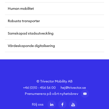
Human mobilitet
Robusta transporter
Samskapad stadsutveckling
Värdeskapande digitalisering
© Trivector Mobility AB
+46 (0)10 - 456 56 00
hej@trivector.se
Prenumerera på vårt nyhetsbrev
Följ oss