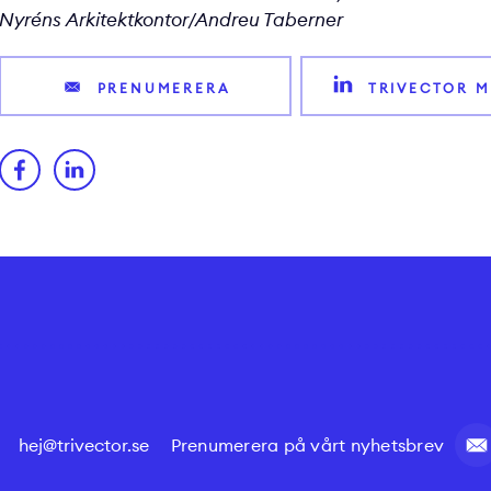
Nyréns Arkitektkontor/Andreu Taberner
PRENUMERERA
TRIVECTOR M
hej@trivector.se
Prenumerera på vårt nyhetsbrev