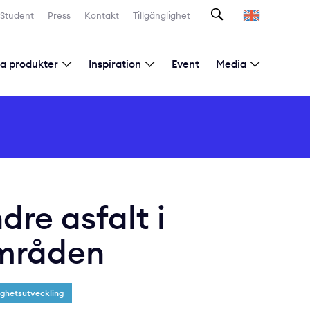
Sök
Student
Press
Kontakt
Tillgänglighet
la produkter
Inspiration
Event
Media
Prenumeration nyhetsbrev
re asfalt i
områden
ighetsutveckling