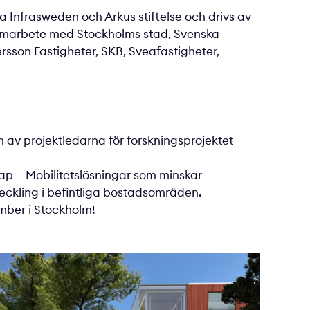
 In­frasweden och Arkus stiftelse och drivs av
i samarbete med Stockholms stad, Svenska
sson Fastigheter, SKB, Sveafastigheter,
en av projektledarna för forskningsprojektet
ap – Mobilitetslösningar som minskar
ckling i befintliga bostadsområden.
mber i Stockholm!