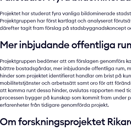
Projektet har studerat fyra vanliga bildominerade stads
Projektgruppen har först kartlagt och analyserat förutsät
därefter tagit fram förslag på stadsbyggnadskoncept och
Mer inbjudande offentliga ru
Projektgruppen bedömer att om förslagen genomförs kan de
bättre bostadsgårdar, mer inbjudande offentliga rum, me
hinder som projektet identifierat handlar om brist på kunsk
mobilitetstjänster och arbetssätt samt oro för att föränd
att komma runt dessa hinder, avslutas rapporten med tio
processen bygger på kunskap som kommit fram under pr
erfarenheter från tidigare genomförda projekt.
Om forskningsprojektet Rika