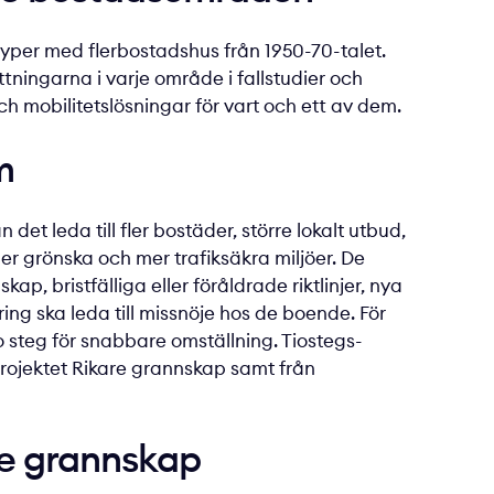
typer med flerbostadshus från 1950-70-talet.
tningarna i varje område i fallstudier och
 mobilitetslösningar för vart och ett av dem.
m
t leda till fler bostäder, större lokalt utbud,
r grönska och mer trafiksäkra miljöer. De
ap, bristfälliga eller föråldrade riktlinjer, nya
ring ska leda till missnöje hos de boende. För
 steg för snabbare omställning. Tiostegs­
ojektet Rikare grannskap samt från
re grannskap