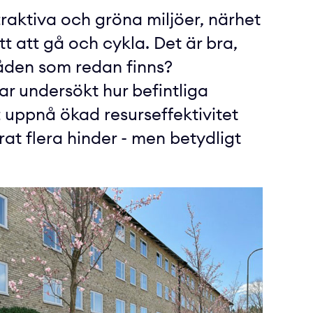
traktiva och gröna miljöer, närhet
ätt att gå och cykla. Det är bra,
åden som redan finns?
r undersökt hur befintliga
uppnå ökad resurseffektivitet
rat flera hinder - men betydligt