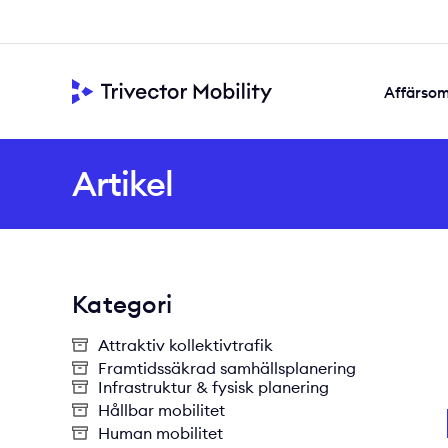
Affärso
Framtidssäkra
Samskapad s
Värdeskapande di
Artikel
Kategori
Attraktiv kollektivtrafik
Framtidssäkrad samhällsplanering
Infrastruktur & fysisk planering
Hållbar mobilitet
Human mobilitet