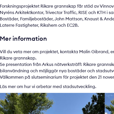
Forskningsprojektet Rikare grannskap får stöd av Vinnova
Nyréns Arkitektkontor, Tri­vector Traffic, RISE och KTH 
Bostäder, Familjebostäder, John Mattson, Knaust & Ander
Laterre Fastigheter, Rikshem och EC2B.
Mer information
Vill du veta mer om projektet, kontakta
Malin Gibrand
, 
Rikare grannskap.
Se presentation från Arkus nätverksträff
: Rikare grannsk
bilanvändning och möjliggör nya bostäder och stadsutve
Välkommen på
slutseminarium för projektet den 21 nove
Läs mer om hur vi arbetar med
stadsutveckling
.