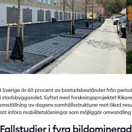
I Sverige är 60 procent av bostadsbeståndet från period
i stadsbyggandet. Syftet med forskningsprojektet Rika
omställning av dagens samhälls­strukturer mot ökad resu
att införa mobilitetslösningar som möjliggör omvandling
Fallstudier i fyra bildomine