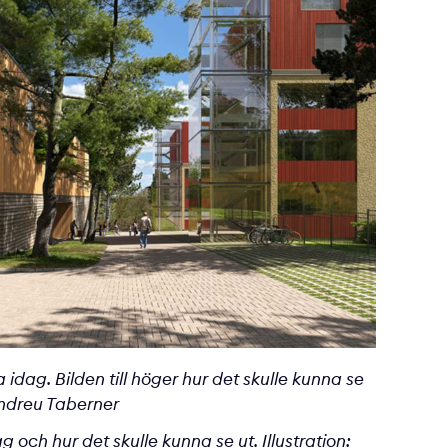
ta idag. Bilden till höger hur det skulle kunna se
Andreu Taberner
ag och hur det skulle kunna se ut. Illustration: