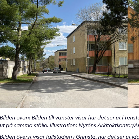
Bilden ovan: Bilden till vänster visar hur det ser ut i Tens
ut på samma ställe. Illustration: Nyréns Arkitektkontor/
Bilden överst visar fallstudien i Grimsta, hur det ser ut id