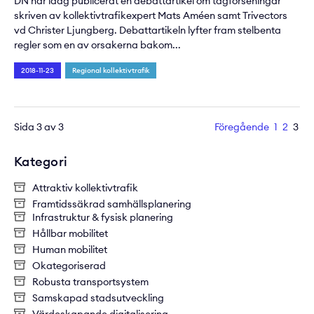
DN har idag publicerat en debattartikel om tågförseningar
skriven av kollektivtrafikexpert Mats Améen samt Trivectors
vd Christer Ljungberg. Debattartikeln lyfter fram stelbenta
regler som en av orsakerna bakom...
2018-11-23
Regional kollektivtrafik
Sida 3 av 3
Föregående
1
2
3
Kategori
Attraktiv kollektivtrafik
Framtidssäkrad samhällsplanering
Infrastruktur & fysisk planering
Hållbar mobilitet
Human mobilitet
Okategoriserad
Robusta transportsystem
Samskapad stadsutveckling