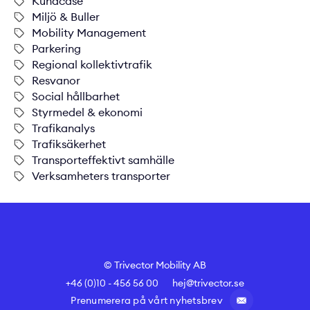
Kundcase
Miljö & Buller
Mobility Management
Parkering
Regional kollektivtrafik
Resvanor
Social hållbarhet
Styrmedel & ekonomi
Trafikanalys
Trafiksäkerhet
Transporteffektivt samhälle
Verksamheters transporter
© Trivector Mobility AB
+46 (0)10 - 456 56 00
hej@trivector.se
Prenumerera på vårt nyhetsbrev