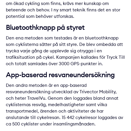
om ökad cykling som finns, krävs mer kunskap om
beteende och behov. I ny smart teknik finns det en stor
potential som behöver utforskas.
Bluetoothknapp på styret
Den ena metoden som testades är en bluetoothknapp
som cyklisterna sätter på sitt styre. De blev ombedda att
trycka varje gång de upplevde sig otrygga i en
trafiksituation på cykel. Kampanjen kallades för Tryck Till
och totalt samlades över 3000 GPS-punkter in.
App-baserad resvaneundersökning
Den andra metoden är en app-baserad
resvaneundersökning utvecklad av Trivector Mobility,
och heter TravelVu. Genom den loggades bland annat
cyklisternas resväg, medelhastigheter samt vilka
transportmedel, ärenden och aktiviteter de har
anslutande till cykelresan. 15 442 cykelresor loggades av
ca 500 cyklister under insamlingsmånaden.