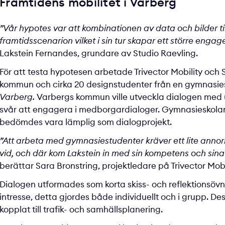
Framtidens mobilitet i Varberg
”Vår hypotes var att kombinationen av data och bilder ti
framtidsscenarion vilket i sin tur skapar ett större eng
Lakstein Fernandes, grundare av Studio Raevling.
För att testa hypotesen arbetade Trivector Mobility oc
kommun och cirka 20 designstudenter från en gymnasi
Varberg.
Varbergs kommun ville utveckla dialogen me
svår att engagera i medborgardialoger. Gymnasieskolan
bedömdes vara lämplig som dialogprojekt.
”Att arbeta med gymnasiestudenter kräver ett lite ann
vid, och där kom Lakstein in med sin kompetens och sina 
berättar Sara Bronstring, projektledare på Trivector Mobi
Dialogen utformades som korta skiss- och reflektionsövn
intresse, detta gjordes både individuellt och i grupp.
kopplat till trafik- och samhällsplanering.