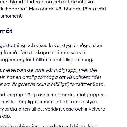
rhet bland studenterna och att de inte var
rkshoparna”. Men när de väl började förstå vårt
ngsmoment.
amåt
 gestaltning och visuella verktyg är något som
g framåt för att skapa ett intresse och
 engagemang för hållbar samhällsplanering.
fokus eftersom de varit vår målgrupp, men det
stein har en otrolig förmåga att visualisera ”det
nom är givetvis också möjligt”,
fortsätter Sara.
ch workshopupplägg även med andra målgrupper.
inns tillgänglig kommer det att kunna styra
yta dialogen till ett verkligt case och involvera
skap.
 med kombinationen av data och bilder kan: