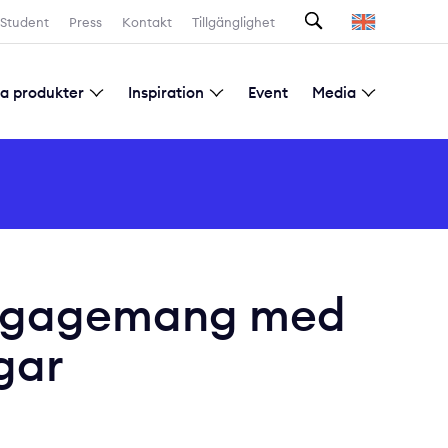
Sök
Student
Press
Kontakt
Tillgänglighet
la produkter
Inspiration
Event
Media
Prenumeration nyhetsbrev
ngagemang med
gar