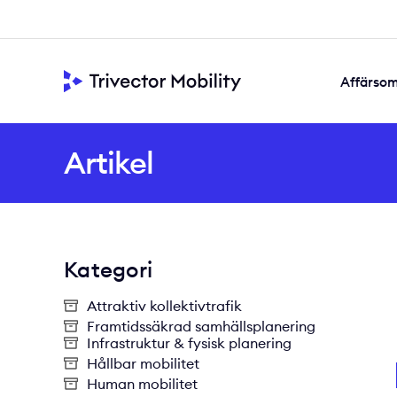
Affärso
Framtidssäkra
Samskapad s
Värdeskapande di
Artikel
Kategori
Attraktiv kollektivtrafik
Framtidssäkrad samhällsplanering
Infrastruktur & fysisk planering
Hållbar mobilitet
Human mobilitet