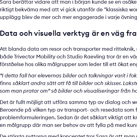
Sara berättar vidare att man i början kunde se en osäke
riktigt bekväma med att vi gick utanför de ”klassiska wo
upplägg blev de mer och mer engagerade i varje övni
Data och visuella verktyg är en väg fr
Att blanda data om resor och transporter med ritteknik,
både Trivector Mobility och Studio Raevling tror är en vä
förståelse hos olika målgrupper som leder till ett ökat
”I detta fall har elevernas bilder och tolkningar varit i 
finns såklart andra sätt att få till bilder och skisser. Lak
som man pratar om” så bilder och visualiseringar från ho
Det är fullt möjligt att utföra samma typ av dialog o
Beroende på vilken typ av transport- och resedata som f
problemformuleringen. Sedan är det såklart viktigt att kn
en målgrupp där man ser behov av att fylla på med kun
De största nyttorna med konceptet tror Sara är att man