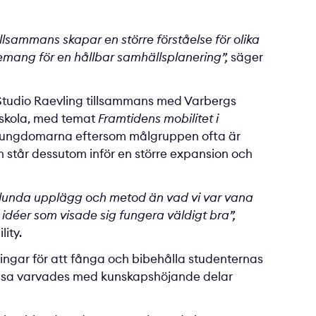
llsammans skapar en större förståelse för olika
agemang för en hållbar samhällsplanering”,
säger
h Studio Raevling tillsammans med Varbergs
eskola, med temat
Framtidens mobilitet i
d ungdomarna eftersom målgruppen ofta är
 står dessutom inför en större expansion och
orlunda upplägg och metod än vad vi var vana
idéer som visade sig fungera väldigt bra”,
lity.
ingar för att fånga och bibehålla studenternas
 Dessa varvades med kunskapshöjande delar