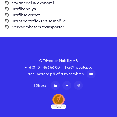
Styrmedel & ekonomi
Trafikanalys
Trafiksäkerhet
Transporteffektivt samhälle
Verksamheters transporter
© Trivector Mobility AB
+46 (0)10 - 456 56 00
hej@trivector.se
Prenumerera på vårt nyhetsbrev
Följ oss