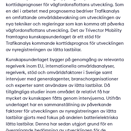
korttidsprognoser för vägfordonsflottans utveckling. Som
en del i arbetet med prognoserna bedriver Trafikanalys
en omfattande omvärldsbevakning om utvecklingen av
nya tekniker och regleringar som kan komma att påverka
vägfordonsflottans utveckling. Det av Trivector Mobility
framtagna kunskapsunderlaget är ett stöd för
Trafikanalys kommande korttidsprognos för utvecklingen
av nyregistreringen av lätta lastbilar.
Kunskapsunderlaget bygger på genomgång av relevanta
regelverk inom EU, internationella omvärldsanalyser,
regelverk, stöd och omvärldsfaktorer i Sverige samt
intervjuer med generalagenter, branschorganisationer
och experter samt användare av lätta lastbilar. Då
tillgängliga studier inom området är relativt få har
mycket av kunskapen fåtts genom intervjuerna. Utifrån
underlaget har en sammanställning av påverkande
faktorer för utvecklingen av nyregistreringen av lätta
lastbilar gjorts med fokus på andelen batterielektriska
lätta lastbilar. Denna har sedan utgjort grund för en
övergripande bedömning av utvecklingen för de