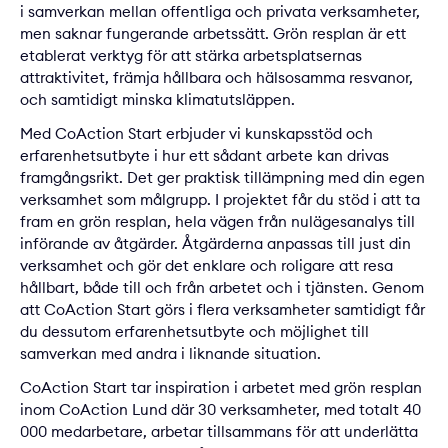
i samverkan mellan offentliga och privata verksamheter,
men saknar fungerande arbetssätt. Grön resplan är ett
etablerat verktyg för att stärka arbetsplatsernas
attraktivitet, främja hållbara och hälsosamma resvanor,
och samtidigt minska klimatutsläppen.
Med CoAction Start erbjuder vi kunskapsstöd och
erfarenhetsutbyte i hur ett sådant arbete kan drivas
framgångsrikt. Det ger praktisk tillämpning med din egen
verksamhet som målgrupp. I projektet får du stöd i att ta
fram en grön resplan, hela vägen från nulägesanalys till
införande av åtgärder. Åtgärderna anpassas till just din
verksamhet och gör det enklare och roligare att resa
hållbart, både till och från arbetet och i tjänsten. Genom
att CoAction Start görs i flera verksamheter samtidigt får
du dessutom erfarenhetsutbyte och möjlighet till
samverkan med andra i liknande situation.
CoAction Start tar inspiration i arbetet med grön resplan
inom CoAction Lund där 30 verksamheter, med totalt 40
000 medarbetare, arbetar tillsammans för att underlätta