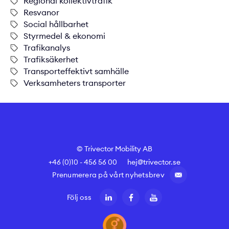
Regional kollektivtrafik
Resvanor
Social hållbarhet
Styrmedel & ekonomi
Trafikanalys
Trafiksäkerhet
Transporteffektivt samhälle
Verksamheters transporter
© Trivector Mobility AB
+46 (0)10 - 456 56 00
hej@trivector.se
Prenumerera på vårt nyhetsbrev
Följ oss