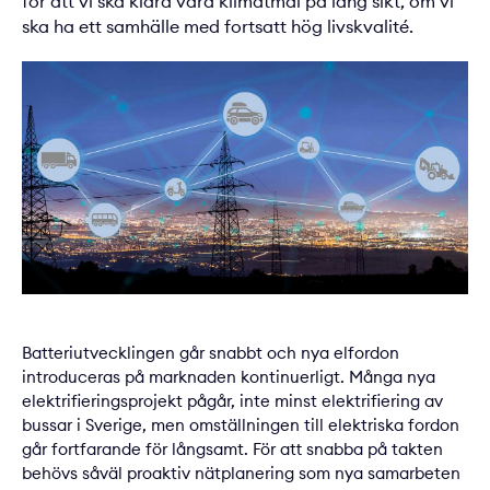
för att vi ska klara våra klimatmål på lång sikt, om vi
ska ha ett samhälle med fortsatt hög livskvalité.
Batteriutvecklingen går snabbt och nya elfordon
introduceras på marknaden kontinuerligt. Många nya
elektrifieringsprojekt pågår, inte minst elektrifiering av
bussar i Sverige, men omställningen till elektriska fordon
går fortfarande för långsamt. För att snabba på takten
behövs såväl proaktiv nätplanering som nya samarbeten