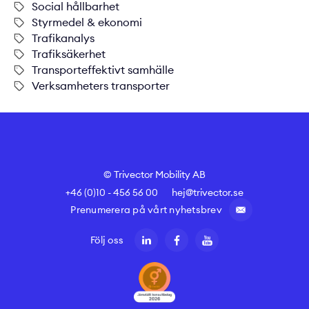
Social hållbarhet
Styrmedel & ekonomi
Trafikanalys
Trafiksäkerhet
Transporteffektivt samhälle
Verksamheters transporter
© Trivector Mobility AB
+46 (0)10 - 456 56 00
hej@trivector.se
Prenumerera på vårt nyhetsbrev
Följ oss