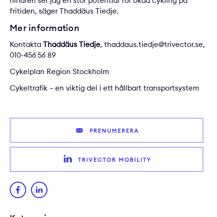
hindren ser jag en stor potential för ökad cykling på
fritiden, säger Thaddäus Tiedje.
Mer information
Kontakta
Thaddäus Tiedje
,
thaddaus.tiedje@trivector.se
,
010-456 56 89
Cykelplan Region Stockholm
Cykeltrafik – en viktig del i ett hållbart transportsystem
PRENUMERERA
TRIVECTOR MOBILITY