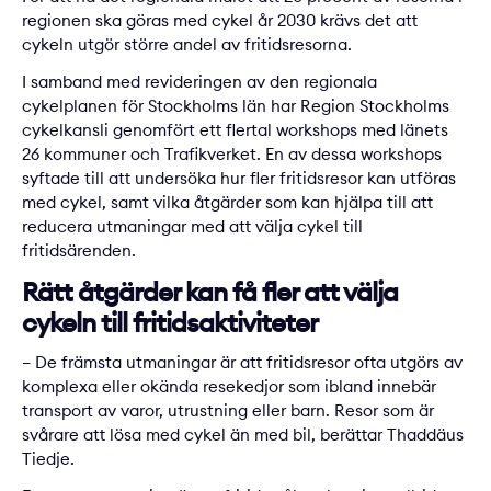
regionen ska göras med cykel år 2030 krävs det att
cykeln utgör större andel av fritidsresorna.
I samband med revideringen av den regionala
cykelplanen för Stockholms län har Region Stockholms
cykelkansli genomfört ett flertal workshops med länets
26 kommuner och Trafikverket. En av dessa workshops
syftade till att undersöka hur fler fritidsresor kan utföras
med cykel, samt vilka åtgärder som kan hjälpa till att
reducera utmaningar med att välja cykel till
fritidsärenden.
Rätt åtgärder kan få fler att välja
cykeln till fritidsaktiviteter
– De främsta utmaningar är att fritidsresor ofta utgörs av
komplexa eller okända resekedjor som ibland innebär
transport av varor, utrustning eller barn. Resor som är
svårare att lösa med cykel än med bil, berättar Thaddäus
Tiedje.