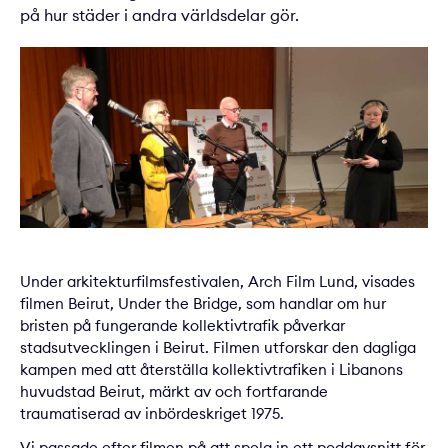
på hur städer i andra världsdelar gör.
Under arkitekturfilmsfestivalen, Arch Film Lund, visades
filmen Beirut, Under the Bridge, som handlar om hur
bristen på fungerande kollektivtrafik påverkar
stadsutvecklingen i Beirut. Filmen utforskar den dagliga
kampen med att återställa kollektivtrafiken i Libanons
huvudstad Beirut, märkt av och fortfarande
traumatiserad av inbördeskriget 1975.
Vi passade efter filmen på att spela in ett poddavsnitt för