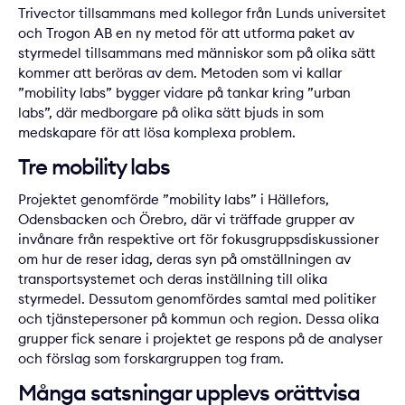
Trivector tillsammans med kollegor från Lunds universitet
och Trogon AB en ny metod för att utforma paket av
styrmedel tillsammans med människor som på olika sätt
kommer att beröras av dem. Metoden som vi kallar
”mobility labs” bygger vidare på tankar kring ”urban
labs”, där medborgare på olika sätt bjuds in som
medskapare för att lösa komplexa problem.
Tre mobility labs
Projektet genomförde ”mobility labs” i Hällefors,
Odensbacken och Örebro, där vi träffade grupper av
invånare från respektive ort för fokusgruppsdiskussioner
om hur de reser idag, deras syn på omställningen av
transportsystemet och deras inställning till olika
styrmedel. Dessutom genomfördes samtal med politiker
och tjänstepersoner på kommun och region. Dessa olika
grupper fick senare i projektet ge respons på de analyser
och förslag som forskargruppen tog fram.
Många satsningar upplevs orättvisa