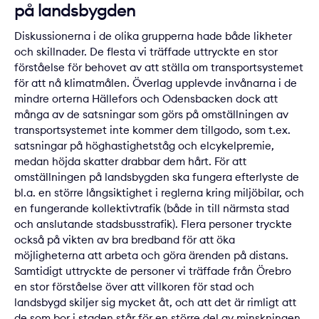
på landsbygden
Diskussionerna i de olika grupperna hade både likheter
och skillnader. De flesta vi träffade uttryckte en stor
förståelse för behovet av att ställa om transportsystemet
för att nå klimatmålen. Överlag upplevde invånarna i de
mindre orterna Hällefors och Odensbacken dock att
många av de satsningar som görs på omställningen av
transportsystemet inte kommer dem tillgodo, som t.ex.
satsningar på höghastighetståg och elcykelpremie,
medan höjda skatter drabbar dem hårt. För att
omställningen på landsbygden ska fungera efterlyste de
bl.a. en större långsiktighet i reglerna kring miljöbilar, och
en fungerande kollektivtrafik (både in till närmsta stad
och anslutande stadsbusstrafik). Flera personer tryckte
också på vikten av bra bredband för att öka
möjligheterna att arbeta och göra ärenden på distans.
Samtidigt uttryckte de personer vi träffade från Örebro
en stor förståelse över att villkoren för stad och
landsbygd skiljer sig mycket åt, och att det är rimligt att
de som bor i staden står för en större del av minskningen