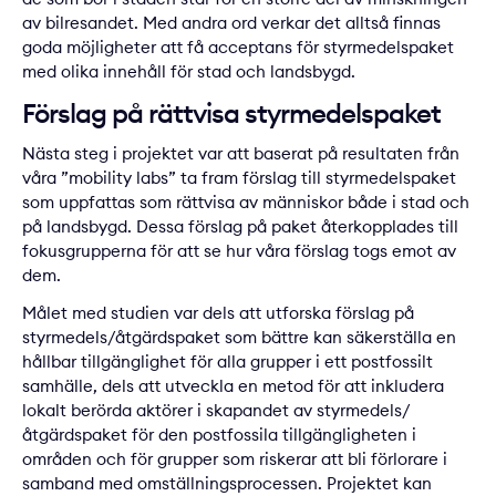
av bilresandet. Med andra ord verkar det alltså finnas
goda möjligheter att få acceptans för styrmedelspaket
med olika innehåll för stad och landsbygd.
Förslag på rättvisa styrmedelspaket
Nästa steg i projektet var att baserat på resultaten från
våra ”mobility labs” ta fram förslag till styrmedelspaket
som uppfattas som rättvisa av människor både i stad och
på landsbygd. Dessa förslag på paket återkopplades till
fokusgrupperna för att se hur våra förslag togs emot av
dem.
Målet med studien var dels att utforska förslag på
styrmedels/åtgärdspaket som bättre kan säkerställa en
hållbar tillgänglighet för alla grupper i ett postfossilt
samhälle, dels att utveckla en metod för att inkludera
lokalt berörda aktörer i skapandet av styrmedels/
åtgärdspaket för den postfossila tillgängligheten i
områden och för grupper som riskerar att bli förlorare i
samband med omställningsprocessen. Projektet kan