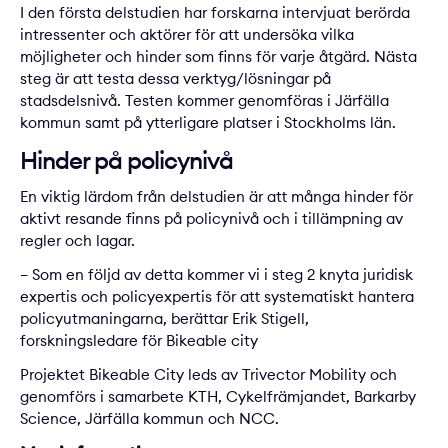
I den första delstudien har forskarna intervjuat berörda
intressenter och aktörer för att undersöka vilka
möjligheter och hinder som finns för varje åtgärd. Nästa
steg är att testa dessa verktyg/lösningar på
stadsdelsnivå. Testen kommer genomföras i Järfälla
kommun samt på ytterligare platser i Stockholms län.
Hinder på policynivå
En viktig lärdom från delstudien är att många hinder för
aktivt resande finns på policynivå och i tillämpning av
regler och lagar.
– Som en följd av detta kommer vi i steg 2 knyta juridisk
expertis och policyexpertis för att systematiskt hantera
policyutmaningarna, berättar Erik Stigell,
forskningsledare för Bikeable city
Projektet Bikeable City leds av Trivector Mobility och
genomförs i samarbete KTH, Cykelfrämjandet, Barkarby
Science, Järfälla kommun och NCC.