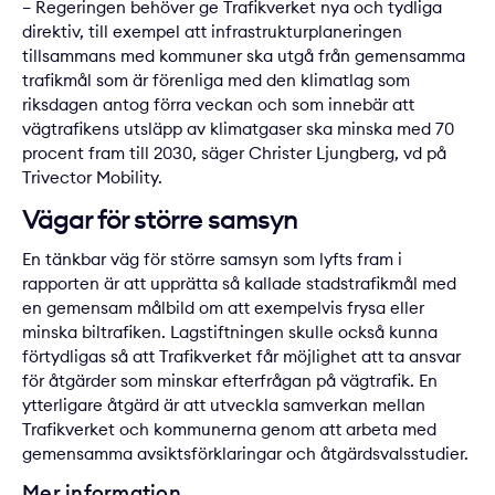
– Regeringen behöver ge Trafikverket nya och tydliga
direktiv, till exempel att infrastrukturplaneringen
tillsammans med kommuner ska utgå från gemensamma
trafikmål som är förenliga med den klimatlag som
riksdagen antog förra veckan och som innebär att
vägtrafikens utsläpp av klimatgaser ska minska med 70
procent fram till 2030, säger Christer Ljungberg, vd på
Trivector Mobility.
Vägar för större samsyn
En tänkbar väg för större samsyn som lyfts fram i
rapporten är att upprätta så kallade stadstrafikmål med
en gemensam målbild om att exempelvis frysa eller
minska biltrafiken. Lagstiftningen skulle också kunna
förtydligas så att Trafikverket får möjlighet att ta ansvar
för åtgärder som minskar efterfrågan på vägtrafik. En
ytterligare åtgärd är att utveckla samverkan mellan
Trafikverket och kommunerna genom att arbeta med
gemensamma avsiktsförklaringar och åtgärdsvalsstudier.
Mer information