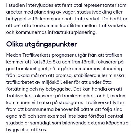
I studien intervjuades ett femtiotal representanter som
arbetar med planering av vägar, stadsutveckling eller
bebyggelse för kommuner och Trafikverket. De berättar
att det ofta förekommer konflikter mellan Trafikverkets
och kommunernas infrastrukturplanering.
Olika utgångspunkter
Medan Trafikverkets prognoser utgår från att trafiken
kommer att fortsätta öka och framförallt fokuserar på
god framkomlighet, så utgår kommunernas planering
från lokala mål om att bromsa, stabilisera eller minska
trafikarbetet av miljöskäl, eller för att underlätta
förtätning och ny bebyggelse. Det kan handla om att
Trafikverket fokuserar på framkomlighet för bil, medan
kommunen vill satsa på stadsgator. Trafikverket lyfter
fram att kommunerna behöver bli bättre att följa sina
egna mål och som exempel inte bara förtäta i central
stadsdelar samtidigt som bildrivande externa köpcentra
byggs eller utökas.