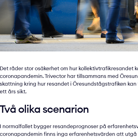
Det råder stor osäkerhet om hur kollektivtrafikresandet
coronapandemin. Trivector har tillsammans med Öresu
skattning kring hur resandet i Öresundstågstrafiken kan
ett års sikt.
Två olika scenarion
I normalfallet bygger resandeprognoser på erfarenhetsvär
coronapandemin finns inga erfarenhetsvärden att utgå if