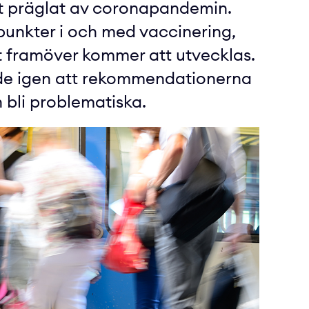
rkt präglat av coronapandemin.
punkter i och med vaccinering,
t framöver kommer att utvecklas.
nde igen att rekommendationerna
n bli problematiska.