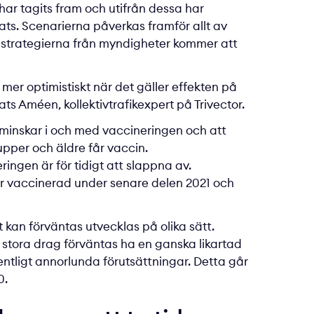
ar tagits fram och utifrån dessa har
ts. Scenarierna påverkas framför allt av
 strategierna från myndigheter kommer att
mer optimistiskt när det gäller effekten på
ts Améen, kollektivtrafikexpert på Trivector.
n minskar i och med vaccineringen och att
upper och äldre får vaccin.
ringen är för tidigt att slappna av.
n är vaccinerad under senare delen 2021 och
kan förväntas utvecklas på olika sätt.
stora drag förväntas ha en ganska likartad
tligt annorlunda förutsättningar. Detta går
0.