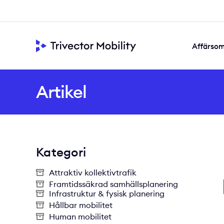
Affärso
Framtidssäkra
Samskapad s
Värdeskapande di
Artikel
Kategori
Attraktiv kollektivtrafik
Framtidssäkrad samhällsplanering
Infrastruktur & fysisk planering
Hållbar mobilitet
Human mobilitet