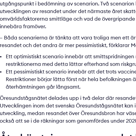
utgångspunkt i bedömning av scenarion. Två scenarion h
utvecklingen av resandet under det närmaste året skatta
omvärldsfaktorerna smittläge och vad de övergripande
innebära framöver.
– Båda scenarierna är tänkta att vara troliga men ett är 
resandet och det andra är mer pessimistiskt, förklarar Ma
Ett optimistiskt scenario innebär att smittspridninge
restriktionerna med detta lättar efterhand som riskgr
Ett pessimistiskt scenario innebär att det trots vaccine
Restriktioner börjar lätta först när hela befolkninge
återhämtningen går långsamt.
Öresundstågsnätet delades upp i två delar där resandet 
Utvecklingen inom det svenska Öresundstågsnätet kan i 
utveckling, medan resandet över Öresundsbron har väsen
också att se i de räkningar som genomfördes under 202