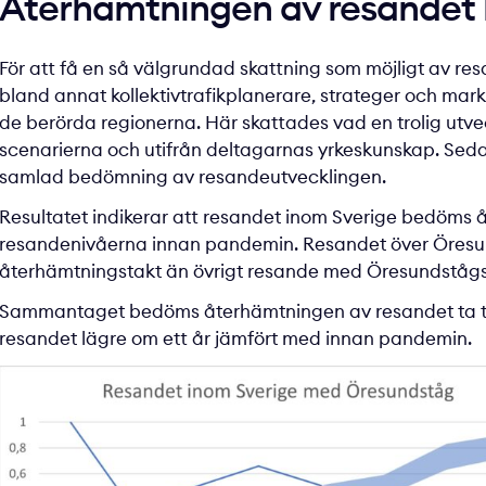
Återhämtningen av resandet 
För att få en så välgrundad skattning som möjligt av 
bland annat kollektivtrafikplanerare, strateger och ma
de berörda regionerna. Här skattades vad en trolig utvec
scenarierna och utifrån deltagarnas yrkeskunskap. Sed
samlad bedömning av resandeutvecklingen.
Resultatet indikerar att resandet inom Sverige bedöms å
resandenivåerna innan pandemin. Resandet över Öresu
återhämtningstakt än övrigt resande med Öresundstågs
Sammantaget bedöms återhämtningen av resandet ta tid 
resandet lägre om ett år jämfört med innan pandemin.