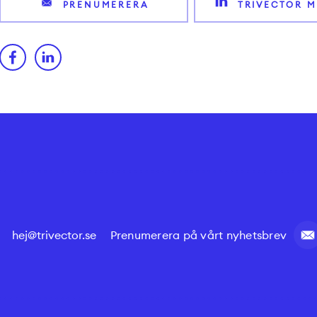
PRENUMERERA
TRIVECTOR M
hej@trivector.se
Prenumerera på vårt nyhetsbrev