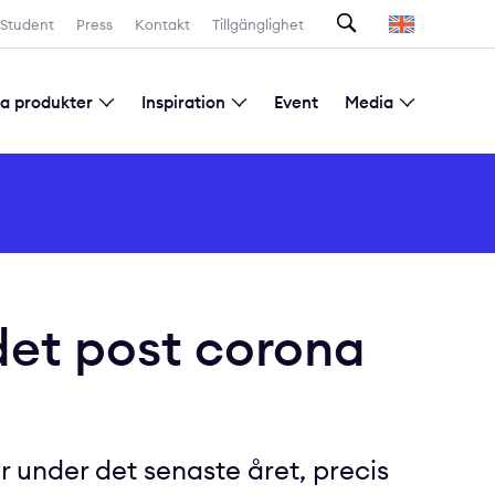
Sök
Student
Press
Kontakt
Tillgänglighet
la produkter
Inspiration
Event
Media
Prenumeration nyhetsbrev
det post corona
under det senaste året, precis