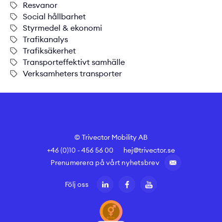
Resvanor
Social hållbarhet
Styrmedel & ekonomi
Trafikanalys
Trafiksäkerhet
Transporteffektivt samhälle
Verksamheters transporter
© Trivector Mobility AB
+46 (0)10 - 456 56 00
hej@trivector.se
Prenumerera på vårt nyhetsbrev
Följ oss