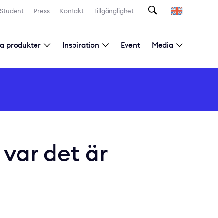
Sök
Student
Press
Kontakt
Tillgänglighet
la produkter
Inspiration
Event
Media
Prenumeration nyhetsbrev
 var det är