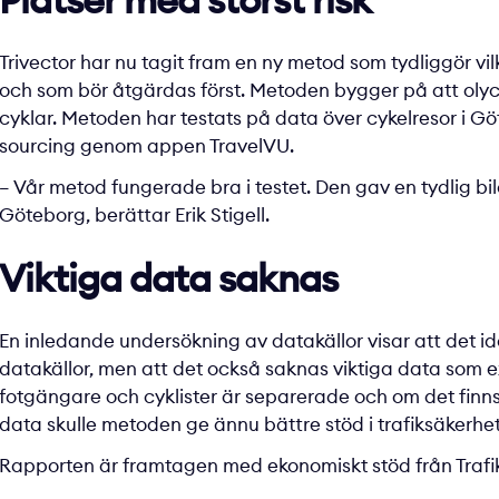
Trivector har nu tagit fram en ny metod som tydliggör vilka
och som bör åtgärdas först. Metoden bygger på att oly
cyklar. Metoden har testats på data över cykelresor i G
sourcing genom appen TravelVU.
– Vår metod fungerade bra i testet. Den gav en tydlig bild
Göteborg, berättar Erik Stigell.
Viktiga data saknas
En inledande undersökning av datakällor visar att det i
datakällor, men att det också saknas viktiga data som 
fotgängare och cyklister är separerade och om det finns 
data skulle metoden ge ännu bättre stöd i trafiksäkerhe
Rapporten är framtagen med ekonomiskt stöd från Trafik