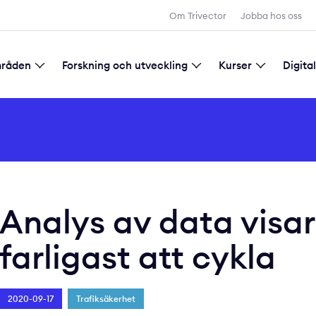
Om Trivector
Jobba hos oss
mråden
Forskning och utveckling
Kurser
Digita
d samhällsplanering
tadsutveckling
gitalisering
Forskning och utveckling
Allmänna villkor för kursbokning
Analys av data visar
farligast att cykla
2020-09-17
Trafiksäkerhet