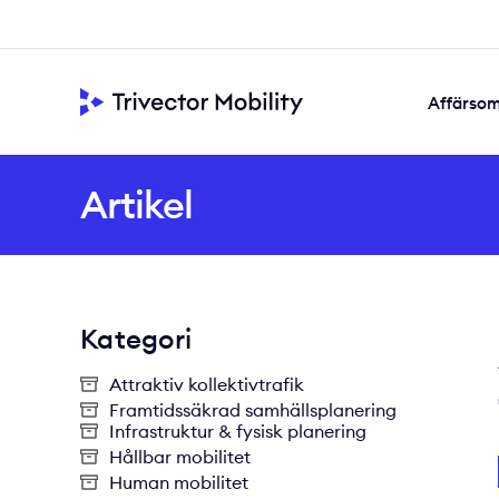
Affärso
Framtidssäkra
Samskapad s
Värdeskapande di
Artikel
Kategori
Attraktiv kollektivtrafik
Framtidssäkrad samhällsplanering
Infrastruktur & fysisk planering
Hållbar mobilitet
Human mobilitet