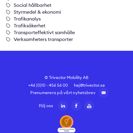
Social hållbarhet
Styrmedel & ekonomi
Trafikanalys
Trafiksäkerhet
Transporteffektivt samhälle
Verksamheters transporter
© Trivector Mobility AB
+46 (0)10 - 456 56 00
hej@trivector.se
Prenumerera på vårt nyhetsbrev
Följ oss