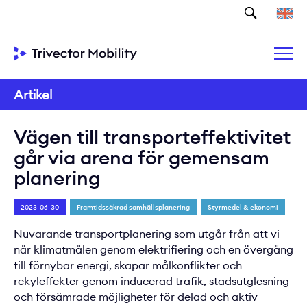
Sök
Artikel
Vägen till transporteffektivitet
går via arena för gemensam
planering
2023-06-30
Framtidssäkrad samhällsplanering
Styrmedel & ekonomi
Nuvarande transportplanering som utgår från att vi
når klimatmålen genom elektrifiering och en övergång
till förnybar energi, skapar målkonflikter och
rekyleffekter genom inducerad trafik, stadsutglesning
och försämrade möjligheter för delad och aktiv