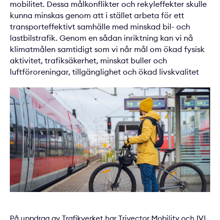
mobilitet. Dessa målkonflikter och rekyleffekter skulle
kunna minskas genom att i stället arbeta för ett
transporteffektivt samhälle med minskad bil- och
lastbilstrafik. Genom en sådan inriktning kan vi nå
klimatmålen samtidigt som vi når mål om ökad fysisk
aktivitet, trafiksäkerhet, minskat buller och
luftföroreningar, tillgänglighet och ökad livskvalitet
På uppdrag av Trafikverket har Trivector Mobility och IVL