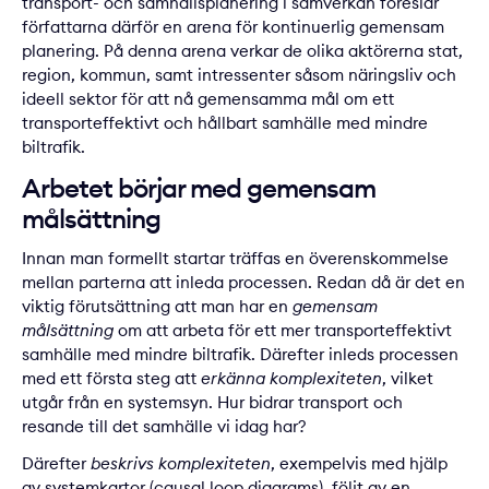
transport- och samhällsplanering i samverkan föreslår
författarna därför en arena för kontinuerlig gemensam
planering. På denna arena verkar de olika aktörerna stat,
region, kommun, samt intressenter såsom näringsliv och
ideell sektor för att nå gemensamma mål om ett
transporteffektivt och hållbart samhälle med mindre
biltrafik.
Arbetet börjar med gemensam
målsättning
Innan man formellt startar träffas en överenskommelse
mellan parterna att inleda processen. Redan då är det en
viktig förutsättning att man har en
gemensam
målsättning
om att arbeta för ett mer transporteffektivt
samhälle med mindre biltrafik. Därefter inleds processen
med ett första steg att
erkänna komplexiteten
, vilket
utgår från en systemsyn. Hur bidrar transport och
resande till det samhälle vi idag har?
Därefter
beskrivs komplexiteten
, exempelvis med hjälp
av systemkartor (causal loop diagrams),
följt av en