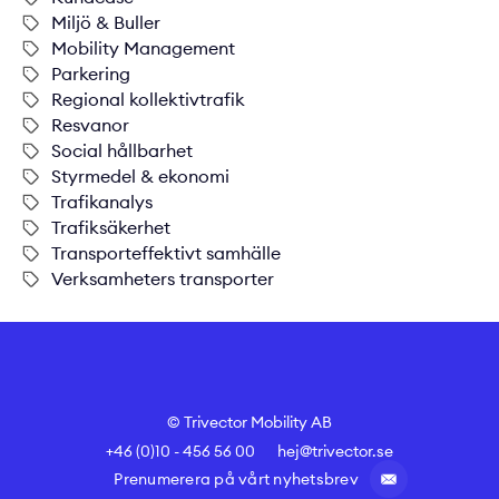
Miljö & Buller
Mobility Management
Parkering
Regional kollektivtrafik
Resvanor
Social hållbarhet
Styrmedel & ekonomi
Trafikanalys
Trafiksäkerhet
Transporteffektivt samhälle
Verksamheters transporter
© Trivector Mobility AB
+46 (0)10 - 456 56 00
hej@trivector.se
Prenumerera på vårt nyhetsbrev