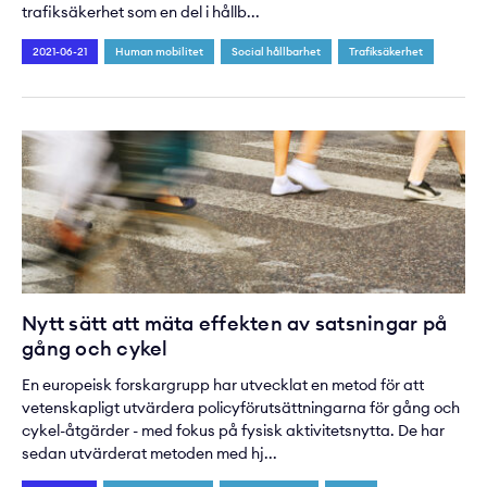
trafiksäkerhet som en del i hållb...
2021-06-21
Human mobilitet
Social hållbarhet
Trafiksäkerhet
Nytt sätt att mäta effekten av satsningar på
gång och cykel
En europeisk forskargrupp har utvecklat en metod för att
vetenskapligt utvärdera policyförutsättningarna för gång och
cykel-åtgärder - med fokus på fysisk aktivitetsnytta. De har
sedan utvärderat metoden med hj...