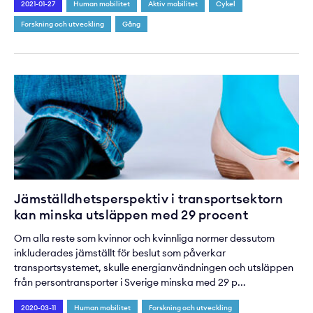
2021-01-27
Human mobilitet
Aktiv mobilitet
Cykel
Forskning och utveckling
Gång
Jämställdhetsperspektiv i transportsektorn
kan minska utsläppen med 29 procent
Om alla reste som kvinnor och kvinnliga normer dessutom
inkluderades jämställt för beslut som påverkar
transportsystemet, skulle energianvändningen och utsläppen
från persontransporter i Sverige minska med 29 p...
2020-03-11
Human mobilitet
Forskning och utveckling