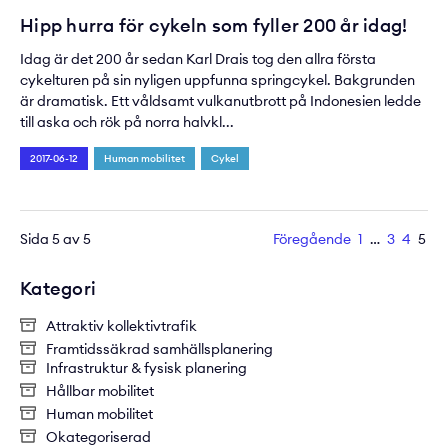
Hipp hurra för cykeln som fyller 200 år idag!
Idag är det 200 år sedan Karl Drais tog den allra första
cykelturen på sin nyligen uppfunna springcykel. Bakgrunden
är dramatisk. Ett våldsamt vulkanutbrott på Indonesien ledde
till aska och rök på norra halvkl...
2017-06-12
Human mobilitet
Cykel
Sida 5 av 5
Föregående
1
…
3
4
5
Kategori
Attraktiv kollektivtrafik
Framtidssäkrad samhällsplanering
Infrastruktur & fysisk planering
Hållbar mobilitet
Human mobilitet
Okategoriserad