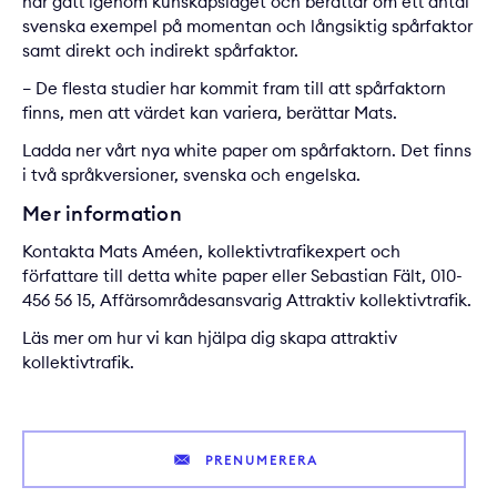
har gått igenom kunskapsläget och berättar om ett antal
svenska exempel på momentan och långsiktig spårfaktor
samt direkt och indirekt spårfaktor.
– De flesta studier har kommit fram till att spårfaktorn
finns, men att värdet kan variera, berättar Mats.
Ladda ner vårt nya
white paper om spårfaktorn
. Det finns
i två språkversioner, svenska och engelska.
Mer information
Kontakta
Mats Améen,
kollektivtrafikexpert och
författare till detta white paper eller
Sebastian Fält
, 010-
456 56 15, Affärsområdesansvarig Attraktiv kollektivtrafik.
Läs mer om hur vi kan hjälpa dig skapa
attraktiv
kollektivtrafik
.
PRENUMERERA