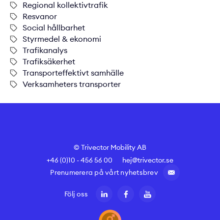
Regional kollektivtrafik
Resvanor
Social hållbarhet
Styrmedel & ekonomi
Trafikanalys
Trafiksäkerhet
Transporteffektivt samhälle
Verksamheters transporter
© Trivector Mobility AB
+46 (0)10 - 456 56 00
hej@trivector.se
Prenumerera på vårt nyhetsbrev
Följ oss