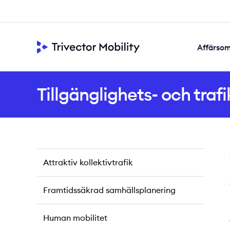
Affärso
Framtidssäkra
Samskapad s
Värdeskapande di
Tillgänglighets- och traf
Attraktiv kollektivtrafik
Framtidssäkrad samhällsplanering
Human mobilitet