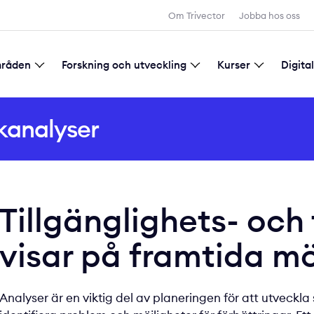
Om Trivector
Jobba hos oss
mråden
Forskning och utveckling
Kurser
Digita
d samhällsplanering
tadsutveckling
gitalisering
Forskning och utveckling
Allmänna villkor för kursbokning
ikanalyser
Tillgänglighets- och
visar på framtida mö
Analyser är en viktig del av planeringen för att utveckla 