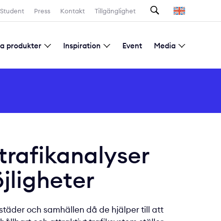
Sök
Student
Press
Kontakt
Tillgänglighet
la produkter
Inspiration
Event
Media
Prenumeration nyhetsbrev
 trafikanalyser
jligheter
städer och samhällen då de hjälper till att