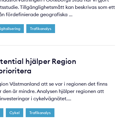
tsstudie. Tillgänglighetsmått kan beskrivas som ett
ån fördefinierade geografiska ...
gitalisering
Trafikanalys
tential hjälper Region
rioritera
on Västmanland att se var i regionen det finns
r den är mindre. Analysen hjälper regionen att
investeringar i cykelvägnätet....
Cykel
Trafikanalys