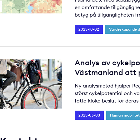
en omfattande tillgänglighe
betyg på tillgängligheten fr
2023-10-02
Värdeskapande di
Analys av cykelpo
Västmanland att p
Ny analysmetod hjälper Regi
störst cykelpotential och va
fatta kloka beslut för deras 
2023-05-03
Human mobilitet