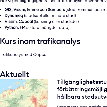
När vi gör tillgänglighets- och trafikanalyser använder 
GIS,
Visum, Emme och Sampers
(stad, kommun och re
Dynameq
(stadsdel eller mindre stad)
Vissim
,
Capcal
(korsning eller stadsdel)
Python, FME
(stora mängder data)
Kurs inom trafikanalys
Trafikanalys med Capcal
Aktuellt
Tillgänglighetsstu
förbättringsmöjli
hållbara stadsutv
I samarbete med stadsbyggn