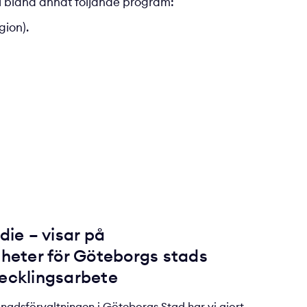
vi bland annat följande program:
gion).
die – visar på
gheter för Göteborgs stads
ecklingsarbete
adsförvaltningen i Göteborgs Stad har vi gjort