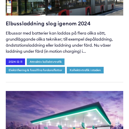
Elbussladdning slog igenom 2024
Elbussar med batterier kan laddas på flera olika sätt,
grundläggande olika tekniker; till exempel depåladdning,
ändstationsladdning eller laddning under färd. Nu växer
laddning under färd (in motion charging) i...
2024-12-11
Attraktiv kollektivtrafik
Elektrifiering & fossilfria fordonsflottor
Kollektivtrafik i staden