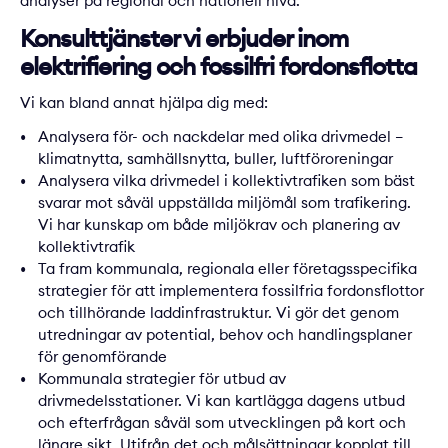
analyser på regional och nationell nivå.
Konsulttjänster vi erbjuder inom
elektrifiering och fossilfri fordonsflotta
Vi kan bland annat hjälpa dig med:
Analysera för- och nackdelar med olika drivmedel –
klimatnytta, samhällsnytta, buller, luftföroreningar
Analysera vilka drivmedel i kollektivtrafiken som bäst
svarar mot såväl uppställda miljömål som trafikering.
Vi har kunskap om både miljökrav och planering av
kollektivtrafik
Ta fram kommunala, regionala eller företagsspecifika
strategier för att implementera fossilfria fordonsflottor
och tillhörande laddinfrastruktur. Vi gör det genom
utredningar av potential, behov och handlingsplaner
för genomförande
Kommunala strategier för utbud av
drivmedelsstationer. Vi kan kartlägga dagens utbud
och efterfrågan såväl som utvecklingen på kort och
längre sikt. Utifrån det och målsättningar kopplat till