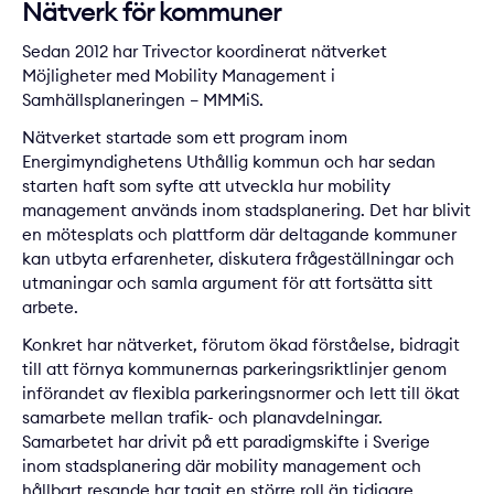
Nätverk för kommuner
Sedan 2012 har Trivector koordinerat nätverket
Möjligheter med Mobility Management i
Samhällsplaneringen – MMMiS.
Nätverket startade som ett program inom
Energimyndighetens Uthållig kommun och har sedan
starten haft som syfte att utveckla hur mobility
management används inom stadsplanering. Det har blivit
en mötesplats och plattform där deltagande kommuner
kan utbyta erfarenheter, diskutera frågeställningar och
utmaningar och samla argument för att fortsätta sitt
arbete.
Konkret har nätverket, förutom ökad förståelse, bidragit
till att förnya kommunernas parkeringsriktlinjer genom
införandet av flexibla parkeringsnormer och lett till ökat
samarbete mellan trafik- och planavdelningar.
Samarbetet har drivit på ett paradigmskifte i Sverige
inom stadsplanering där mobility management och
hållbart resande har tagit en större roll än tidigare.