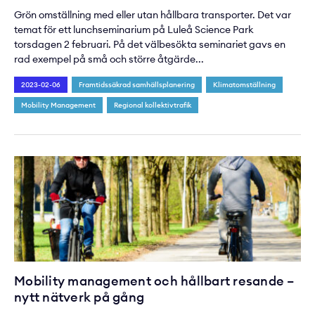
Grön omställning med eller utan hållbara transporter. Det var
temat för ett lunchseminarium på Luleå Science Park
torsdagen 2 februari. På det välbesökta seminariet gavs en
rad exempel på små och större åtgärde...
2023-02-06
Framtidssäkrad samhällsplanering
Klimatomställning
Mobility Management
Regional kollektivtrafik
Mobility management och hållbart resande –
nytt nätverk på gång