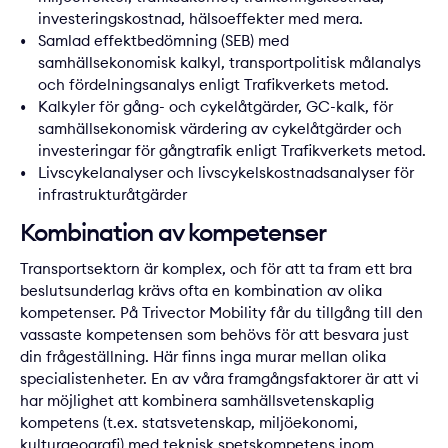
investeringskostnad, hälsoeffekter med mera.
Samlad effektbedömning (SEB) med
samhällsekonomisk kalkyl, transportpolitisk målanalys
och fördelningsanalys enligt Trafikverkets metod.
Kalkyler för gång- och cykelåtgärder, GC-kalk, för
samhällsekonomisk värdering av cykelåtgärder och
investeringar för gångtrafik enligt Trafikverkets metod.
Livscykelanalyser och livscykelskostnadsanalyser för
infrastrukturåtgärder
Kombination av kompetenser
Transportsektorn är komplex, och för att ta fram ett bra
beslutsunderlag krävs ofta en kombination av olika
kompetenser. På Trivector Mobility får du tillgång till den
vassaste kompetensen som behövs för att besvara just
din frågeställning. Här finns inga murar mellan olika
specialistenheter. En av våra framgångsfaktorer är att vi
har möjlighet att kombinera samhällsvetenskaplig
kompetens (t.ex. statsvetenskap, miljöekonomi,
kulturgeografi) med teknisk spetskompetens inom