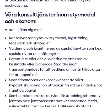
utforskande arbetssätt som t.ex. scenarioanalys och
back-casting.
Våra konsulttjänster inom styrmedel
och ekonomi
Vi kan hjälpa dig med:
Konsekvensanalyser av styrmedel, lagstiftning,
regelverk och strategier
Värdering och kvantifiering av samhällsnyttor som t.ex.
sociala nyttor och hälsonyttor
Potentialstudier där vi kvantifierar effekten av
beslutade eller planerade åtgärder inom
transportområdet för att bedöma om de är tillräckliga
för att uppnå mål
Scenarioanalyser där konsekvenser av olika
hypotetiska scenarion utforskas för att ge underlag för
framtida vägval
Samhällsekonomiska kalkyler där utredningsalternativ
jämförs med jämförelsealternativet avseende restid,
miljöeffekter, trafiksäkerhet, trafikeringskostnad,