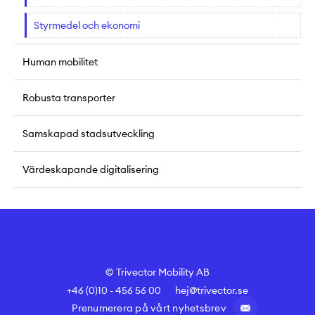
Styrmedel och ekonomi
Human mobilitet
Robusta transporter
Samskapad stadsutveckling
Värdeskapande digitalisering
© Trivector Mobility AB
+46 (0)10 - 456 56 00
hej@trivector.se
Prenumerera på vårt nyhetsbrev