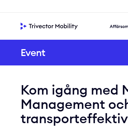
Affärso
Framtidssäkra
Samskapad s
Värdeskapande di
Event
Kom igång med M
Management och 
transporteffekti