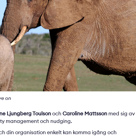
ve on
ine Ljungberg Toulson
och
Caroline Mattsson
med sig av
lity management och nudging.
 och din organisation enkelt kan komma igång och