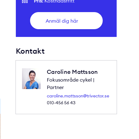
Pris:
Kostnadsfritt
Anmäl dig här
Kontakt
Caroline Mattsson
Fokusområde cykel |
Partner
caroline.mattsson@trivector.se
010-456 56 43