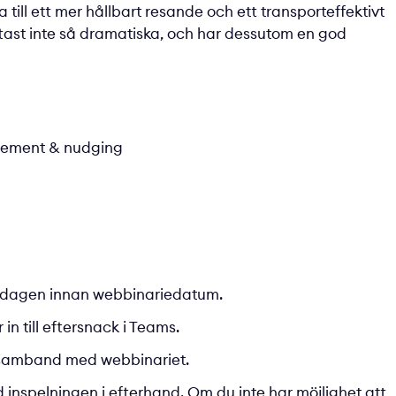
till ett mer hållbart resande och ett transporteffektivt
ast inte så dramatiska, och har dessutom en god
gement & nudging
ut dagen innan webbinariedatum.
 in till eftersnack i Teams.
 i samband med webbinariet.
d inspelningen i efterhand. Om du inte har möjlighet att