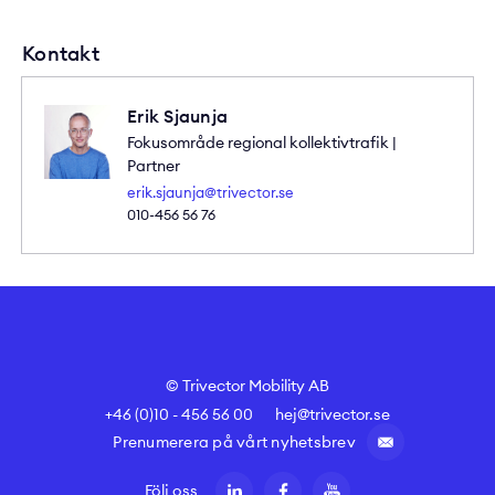
Kontakt
Erik Sjaunja
Fokusområde regional kollektivtrafik |
Partner
erik.sjaunja@trivector.se
010-456 56 76
© Trivector Mobility AB
+46 (0)10 - 456 56 00
hej@trivector.se
Prenumerera på vårt nyhetsbrev
Följ oss