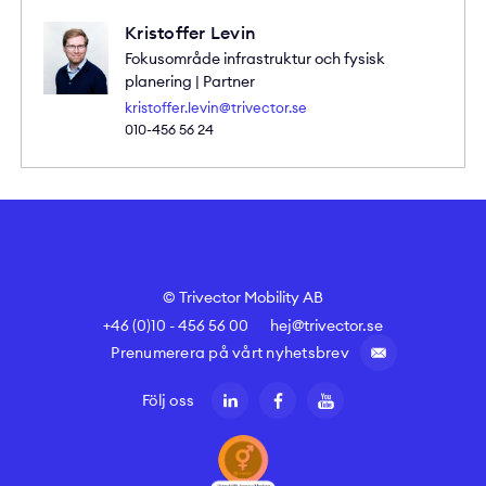
Kristoffer Levin
Fokusområde infrastruktur och fysisk
planering | Partner
kristoffer.levin@trivector.se
010-456 56 24
© Trivector Mobility AB
+46 (0)10 - 456 56 00
hej@trivector.se
Prenumerera på vårt nyhetsbrev
Följ oss