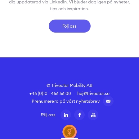
dig uppdaterad via LinkedIn. Vi bjuder dagligen på nyheter,
tips och inspiration.
Följ oss
© Trivector Mobility AB
+46 (0)10 - 456 56 00
hej@trivector.se
Prenumerera på vårt nyhetsbrev
Följ oss