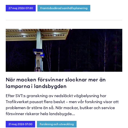
27 maj 2026 07:30
Framtidssäkrad samhällsplanering
När macken försvinner slocknar mer än
lamporna i landsbygden
Efter SVT:s granskning av nedsläckt vägbelysning har
Trafikverket pausat flera beslut – men vår forskning visar att
problemen är större än så. När mackar, butiker och service
försvinner riskerar hela landsbygde...
21 maj 2026 07:30
Forskning och utveckling