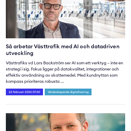
Så arbetar Västtrafik med AI och datadriven
utveckling
Västtrafiks vd Lars Backström ser AI som ett verktyg – inte en
strategi i sig. Fokus ligger på datakvalitet, integrationer och
effektiv användning av skattemedel. Med kundnyttan som
kompass prioriteras robusta ...
26 februari 2026 07:30
Värdeskapande digitalisering