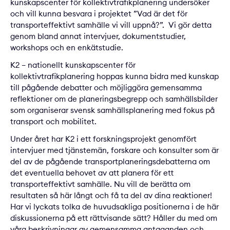
kunskapscenter för kollektivtrafikplanering
undersöker
och vill kunna besvara i projektet ”Vad är det för
transporteffektivt samhälle vi vill uppnå?”. Vi gör detta
genom bland annat intervjuer, dokumentstudier,
workshops och en enkätstudie.
K2 – nationellt kunskapscenter för
kollektivtrafikplanering
hoppas kunna bidra med kunskap
till pågående debatter och möjliggöra gemensamma
reflektioner om de planeringsbegrepp och samhällsbilder
som organiserar svensk samhällsplanering med fokus på
transport och mobilitet.
Under året har K2 i ett forskningsprojekt genomfört
intervjuer med tjänstemän, forskare och konsulter som är
del av de pågående transportplaneringsdebatterna om
det eventuella behovet av att planera för ett
transporteffektivt samhälle. Nu vill de berätta om
resultaten så här långt och få ta del av dina reaktioner!
Har vi lyckats tolka de huvudsakliga positionerna i de här
diskussionerna på ett rättvisande sätt? Håller du med om
våra beskrivningar av gemensamma antaganden och