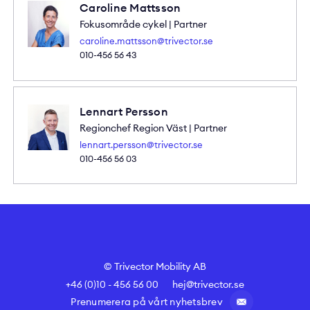
Caroline Mattsson
Fokusområde cykel | Partner
caroline.mattsson@trivector.se
010-456 56 43
Lennart Persson
Regionchef Region Väst | Partner
lennart.persson@trivector.se
010-456 56 03
© Trivector Mobility AB
+46 (0)10 - 456 56 00
hej@trivector.se
Prenumerera på vårt nyhetsbrev