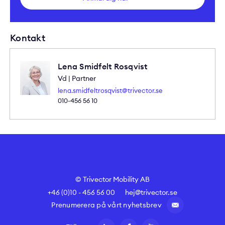
Kontakt
Lena Smidfelt Rosqvist
Vd | Partner
lena.smidfeltrosqvist@trivector.se
010-456 56 10
© Trivector Mobility AB
+46 (0)10 - 456 56 00
hej@trivector.se
Prenumerera på vårt nyhetsbrev