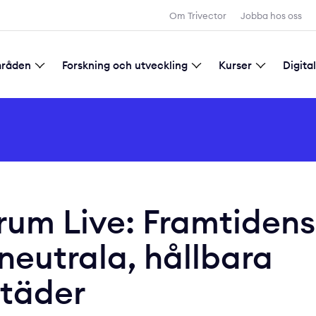
Sök
Om Trivector
Jobba hos oss
mråden
Forskning och utveckling
Kurser
Digita
d samhällsplanering
tadsutveckling
gitalisering
Forskning och utveckling
Allmänna villkor för kursbokning
orum Live: Framtidens
tneutrala, hållbara
städer