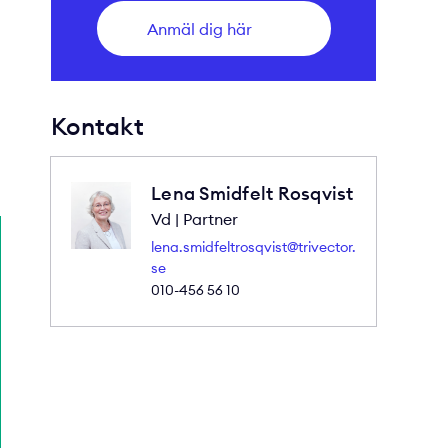
Anmäl dig här
Kontakt
Lena Smidfelt Rosqvist
Vd | Partner
lena.smidfeltrosqvist@trivector.
se
010-456 56 10