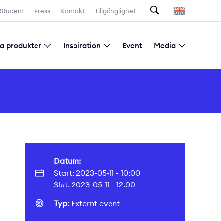
Student
Press
Kontakt
Tillgänglighet
la produkter
Inspiration
Event
Media
Prenumeration nyhetsbrev
Datum:
Start: 2023-05-11 - 10:00
Slut: 2023-05-11 - 12:00
Typ:
Externt event