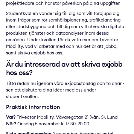
projektledare och har stor påverkan på dina uppgifter.
Studentkvällen vänder sig till dig som vill fördjupa dig
inom frågor som rör samhällsplanering, trafikplane­ring
eller stadsbyggnad och till dig som vill utveckla digitala
produkter, tjänster och dataanalyser inom dessa
områden. Under kvällen får du veta mer om Trivector
Mobility, vad vi arbetar med och hur det är att jobba,
samt skriva exjobb hos oss.
Är du intresserad av att skriva exjobb
hos oss?
Titta redan nu igenom våra
exjobbsförslag
och ta chan­
sen att diskutera dina idéer med oss under
studentkvällen.
Praktisk information
Var?
Trivector Mobility, Vävaregatan 21 (vån. 5), Lund
När?
Onsdag 5 november kl.17.30-20.00
Sista anmälningsdag:
3 november, begränsat antal