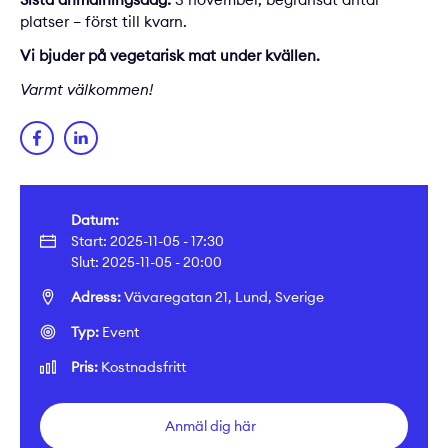
platser – först till kvarn.
Vi bjuder på vegetarisk mat under kvällen.
Varmt välkommen!
Datum:
Start: 2025-11-05 - 17:30
Slut: 2025-11-05 - 20:00
Adress:
Vävaregatan 21, Lund, Sverige
Typ:
Event
Pris:
Kostnadsfritt
Anmäl dig här