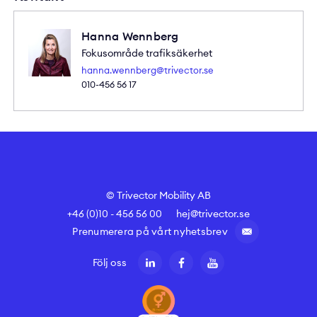
Hanna Wennberg
Fokusområde trafiksäkerhet
hanna.wennberg@trivector.se
010-456 56 17
© Trivector Mobility AB
+46 (0)10 - 456 56 00
hej@trivector.se
Prenumerera på vårt nyhetsbrev
Följ oss