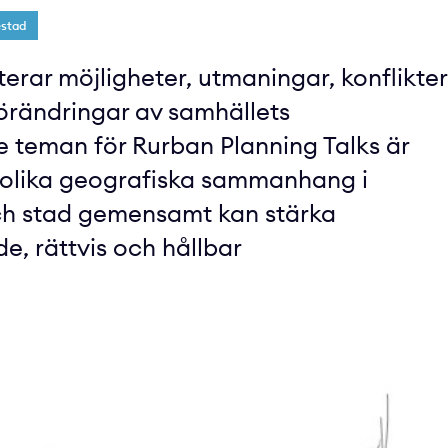
estad
erar möjligheter, utmaningar, konflikter
örändringar av samhällets
are teman för Rurban Planning Talks är
r olika geografiska sammanhang i
ch stad gemensamt kan stärka
e, rättvis och hållbar