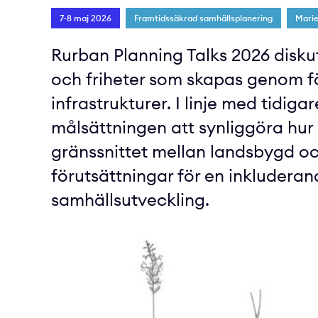
7-8 maj 2026
Framtidssäkrad samhällsplanering
Mari
Rurban Planning Talks 2026 diskut
och friheter som skapas genom f
infrastrukturer. I linje med tidig
målsättningen att synliggöra hu
gränssnittet mellan landsbygd o
förutsättningar för en inkluderand
samhällsutveckling.