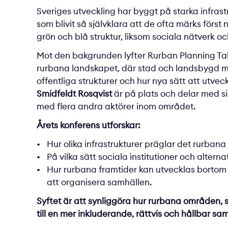
Sveriges utveckling har byggt på starka infrast
som blivit så självklara att de ofta märks först
grön och blå struktur, liksom sociala nätverk o
Mot den bakgrunden lyfter Rurban Planning Talks
rurbana landskapet, där stad och landsbygd möt
offentliga strukturer och hur nya sätt att utve
Smidfeldt Rosqvist
är på plats och delar med si
med flera andra aktörer inom området.
Årets konferens utforskar:
Hur olika infrastrukturer präglar det rurba
På vilka sätt sociala institutioner och alter
Hur rurbana framtider kan utvecklas bortom d
att organisera samhällen.
Syftet är att synliggöra hur rurbana områden,
till en mer inkluderande, rättvis och hållbar sa