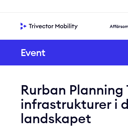
Affärso
Framtidssäkra
Samskapad s
Värdeskapande di
Event
Rurban Planning 
infrastrukturer i
landskapet