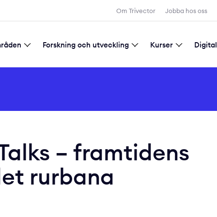
Sök
Om Trivector
Jobba hos oss
mråden
Forskning och utveckling
Kurser
Digita
d samhällsplanering
tadsutveckling
gitalisering
Forskning och utveckling
Allmänna villkor för kursbokning
Talks – framtidens
 det rurbana