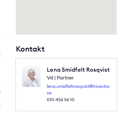
Kontakt
Lena Smidfelt Rosqvist
Vd | Partner
lena.smidfeltrosqvist@trivector.
se
010-456 56 10