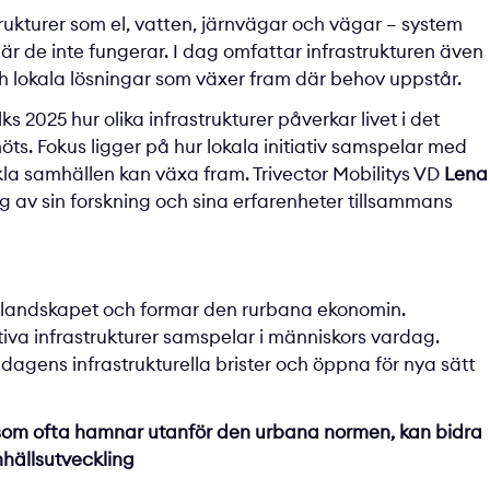
rukturer som el, vatten, järnvägar och vägar – system
 när de inte fungerar. I dag omfattar infrastrukturen även
ch lokala lösningar som växer fram där behov uppstår.
 2025 hur olika infrastrukturer påverkar livet i det
s. Fokus ligger på hur lokala initiativ samspelar med
ckla samhällen kan växa fram. Trivector Mobilitys VD
Lena
g av sin forskning och sina erfarenheter tillsammans
na landskapet och formar den rurbana ekonomin.
nativa infrastrukturer samspelar i människors vardag.
agens infrastrukturella brister och öppna för nya sätt
 som ofta hamnar utanför den urbana normen, kan bidra
mhällsutveckling