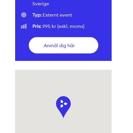
Sverige
Typ:
Externt event
Pris:
995 kr (exkl. moms)
Anmäl dig här