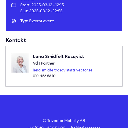
Start: 2025-03-12 - 12:15
Slut: 2025-03-12 - 12:55
Typ:
Externt event
Kontakt
Lena Smidfelt Rosqvist
Vd | Partner
lena.smidfeltrosqvist@trivector.se
010-456 56 10
© Trivector Mobility AB
+46 (0)10 - 456 56 00
hej@trivector.se