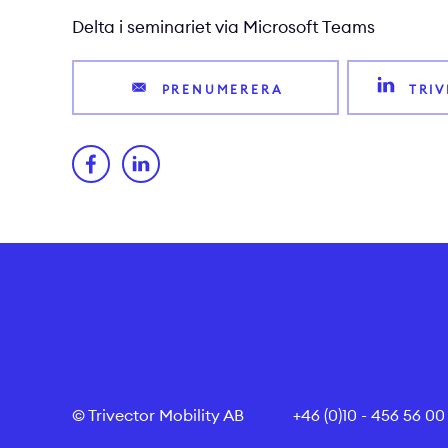
Delta i seminariet via Microsoft Teams
PRENUMERERA
TRI
© Trivector Mobility AB
+46 (0)10 - 456 56 00