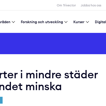
Sök
Om Trivector
Jobba hos oss
mråden
Forskning och utveckling
Kurser
Digita
d samhällsplanering
tadsutveckling
gitalisering
Forskning och utveckling
Allmänna villkor för kursbokning
ter i mindre städer
endet minska