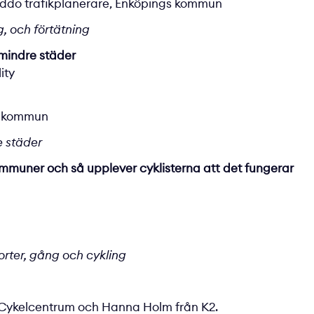
reddo trafikplanerare, Enköpings kommun
, och förtätning
 mindre städer
ity
s kommun
e städer
kommuner och så upplever cyklisterna att det fungerar
orter, gång och cykling
n Cykelcentrum och Hanna Holm från
K2
.