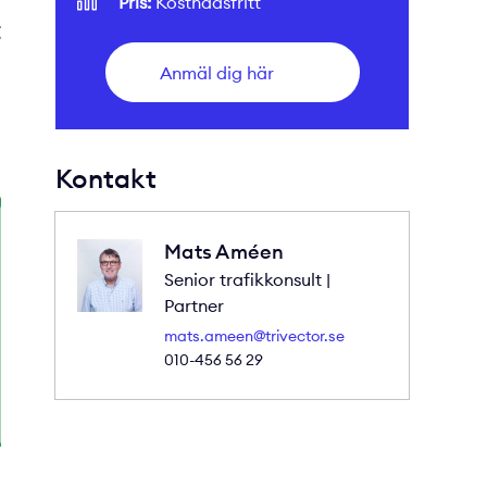
Pris:
Kostnadsfritt
t
Anmäl dig här
Kontakt
Mats Améen
Senior trafikkonsult |
Partner
mats.ameen@trivector.se
010-456 56 29