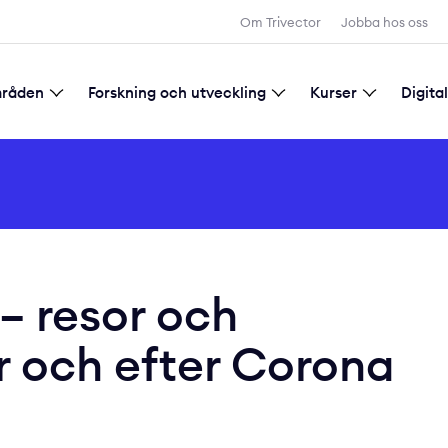
Sök
Om Trivector
Jobba hos oss
mråden
Forskning och utveckling
Kurser
Digita
d samhällsplanering
tadsutveckling
gitalisering
Forskning och utveckling
Allmänna villkor för kursbokning
– resor och
r och efter Corona