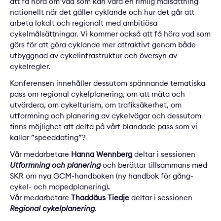
att få höra om vad som kan vara en rimlig målsättning
nationellt när det gäller cyklande och hur det går att
arbeta lokalt och regionalt med ambitiösa
cykelmålsättningar. Vi kommer också att få höra vad som
görs för att göra cyklande mer attraktivt genom både
utbyggnad av cykelinfrastruktur och översyn av
cykelregler.
Konferensen innehåller dessutom spännande tematiska
pass om regional cykelplanering, om att mäta och
utvärdera, om cykelturism, om trafiksäkerhet, om
utformning och planering av cykelvägar och dessutom
finns möjlighet att delta på vårt blandade pass som vi
kallar ”speeddating”?
Vår medarbetare
Hanna Wennberg
deltar i sessionen
Utformning och planering
och berättar tillsammans med
SKR om nya GCM-handboken (ny handbok för gång-
cykel- och mopedplanering)
.
Vår medarbetare
Thaddäus Tiedje
deltar i sessionen
Regional cykelplanering
.