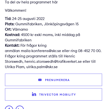
Ta del av hela programmet här
Välkommen!
Tid:
24-25 augusti 2022
Plats:
Gummifabriken, Jönköpingsvägen 15
Ort:
Värnamo
Kostnad:
4500 kr exkl moms, inkl middag på
Gummifabriken
Kontakt:
För frågor kring
anmälan maila
konferens@skr.se
eller ring 08-452 70 00.
Frågor kring programmet ställs till Henric
Storswedh,
henric.storswedh@trafikverket.se
eller till
Ulrika Plam,
ulrika.palm@skr.se
PRENUMERERA
TRIVECTOR MOBILITY