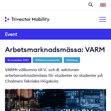
Sök
Event
Arbetsmarknadsmässa: VARM
16 november 2023
Hållbara transporter
Göteborg
VARMt välkomna till V- och Æ-sektionen
arbetsmarknadsmässa för studenter av studenter på
Chalmers Tekniska Högskola.