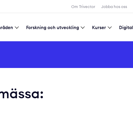
Sök
Om Trivector
Jobba hos oss
mråden
Forskning och utveckling
Kurser
Digita
d samhällsplanering
tadsutveckling
gitalisering
Forskning och utveckling
Allmänna villkor för kursbokning
mässa: