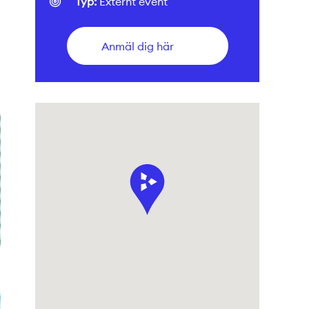
Typ:
Externt event
Anmäl dig här