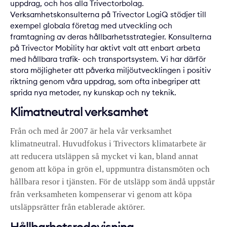
uppdrag, och hos alla Trivectorbolag.
Verksamhetskonsulterna på Trivector LogiQ
stödjer till
exempel globala företag med utveckling och
framtagning av deras hållbarhetsstrategier.
Konsulterna
på Trivector Mobility
har aktivt valt att enbart arbeta
med hållbara trafik- och transportsystem. Vi har därför
stora möjligheter att påverka miljöutvecklingen i positiv
riktning genom våra uppdrag, som ofta inbegriper att
sprida nya metoder, ny kunskap och ny teknik.
Klimatneutral verksamhet
Från och med år 2007 är hela vår verksamhet
klimatneutral. Huvudfokus i Trivectors klimatarbete är
att reducera utsläppen så mycket vi kan, bland annat
genom att köpa in grön el, uppmuntra distansmöten och
hållbara resor i tjänsten. För de utsläpp som ändå uppstår
från verksamheten kompenserar vi genom att köpa
utsläppsrätter från etablerade aktörer.
Hållbarhetsredovisning