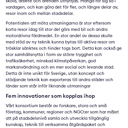
skola, arbete och ärenden utnyttjas. Många rör sig så i
vardagen, och kan göra det för fler, och längre delar av,
resor inom och mellan stadsdelar.
Potentialen att möta utmaningarna är stor eftersom
korta resor idag till stor del görs med bil och andra
motordrivna färdmedel. En stor andel av dessa skulle
med stöd av ny teknik kunna bytas till aktiva resor om
trösklar sänktes och hinder togs bort. Detta kan också ge
stor samhällsnytta i form av större trygghet och
trafiksäkerhet, minskad klimatpåverkan, god
markanvändning och en mer social och levande stad.
Detta är inte unikt för Sverige, utan koncept och
stödjande teknik kan exporteras till andra städer och
länder som står inför liknande utmaningar
Fem innovationer som kopplas ihop
Vårt konsortium består av forskare, stora och små
företag, kommuner, regioner och NGO:er som har målet
att på stadsdelsnivå samla och utveckla tillgänglig
kunskap, teknik till verksamma åtgärdspaket och