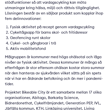
stödfunktioner så att vardagscykling kan möta
utmaningar kring hälsa, miljö och rättvis tillgänglighet.
Lösningen består av en säljbar produkt som kopplar ihop
fem delinnovationer:
Fysisk aktivitet på recept genom vardagscykling
Cykeltågsapp för barns skol- och fritidsresor
Geofencing runt skolor
Cykel- och gångbroar i trä
Aktiv mobilitetsfond
Målgruppen är kommuner med höga ohälsotal och låga
nivåer av fysisk aktivitet. Dessa kommuner är många så
efterfrågan är stor eftersom ohälsan kostar stora summor
när den hanteras av sjukvården vilket sätts på sin spets
när vi har en åldrande befolkning och än mer i pandemi-
tider.
Projektet
Bikeable City
är ett samarbete mellan 17 olika
organisationer, Abitago, Barkarby Science,
Bidnerdonethat, Cykelfrämjandet, Generation PEP, IVL,
Järfälla kommun, KTH, Linköping universitet, Living