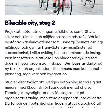
Bikeable city, steg 2
Projektet möter utmaningarna folkhälsa samt rättvis,
säker och klimat- och miljöanpassad stadstrafik. Vår idé
består av 5 delinnovationer som i synergi (helhetslösning)
möjliggör och gynnar framväxten av resmönster på
stadsdelsnivå, i vilka cykling blir ett dominerande inslag.
Idén innefattar bl a att lösa upp hinder för cykling som
dagens motorfordonstrafik skapar. Den baseras därför på
ny teknik och organisation tillsammans med kommunal
planering, regelverk och byggnation.
Studier visar tydligt att Sveriges befolkning rör på sig allt
mindre, med ökad risk för fysisk och mental ohälsa.
Föreningar, myndigheter och företag satsar på
organiserad träning, men stora grupper nås inte av detta.
Därför bör den potential som ligger i att cykla och gå till